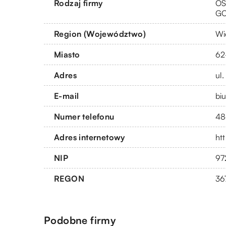
Rodzaj firmy
OS
G
Region (Województwo)
Wi
Miasto
62
Adres
ul.
E-mail
bi
Numer telefonu
48
Adres internetowy
ht
NIP
97
REGON
36
Podobne firmy