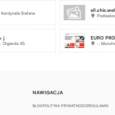
ell.chic.we
. Kardynała Stefana
Podlaskie
 j
EURO PROFI
. Olgierda 45
-, Münche
NAWIGACJA
BLOG
POLITYKA PRYWATNOŚCI
REGULAMIN