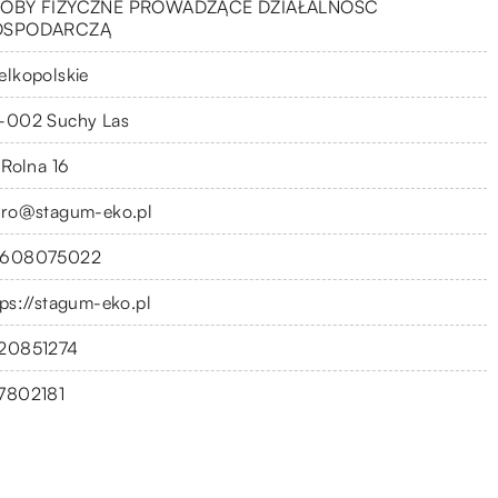
OBY FIZYCZNE PROWADZĄCE DZIAŁALNOŚĆ
OSPODARCZĄ
elkopolskie
-002 Suchy Las
 Rolna 16
uro@stagum-eko.pl
608075022
tps://stagum-eko.pl
20851274
7802181