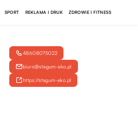
SPORT
REKLAMA I DRUK
ZDROWIE I FITNESS
48608075022
biuro@stagum-eko.pl
https://stagum-eko.pl