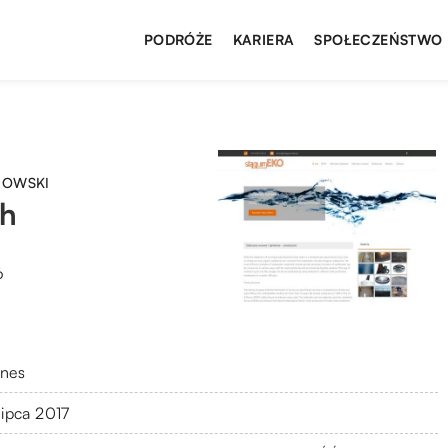
PODRÓŻE
KARIERA
SPOŁECZEŃSTWO
HOWSKI
h
6
znes
lipca 2017