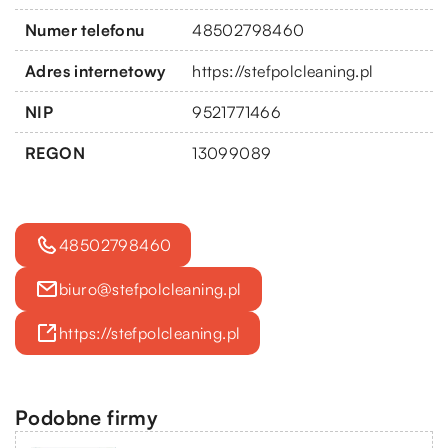
Numer telefonu
48502798460
Adres internetowy
https://stefpolcleaning.pl
NIP
9521771466
REGON
13099089
48502798460
biuro@stefpolcleaning.pl
https://stefpolcleaning.pl
Podobne firmy