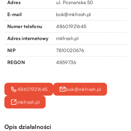
Adres
ul. Poznańska 50
E-mail
bok@mkfresh.pl
Numer telefonu
48601921645
Adres internetowy
mkfresh.pl
NIP
7810020676
REGON
4859736
48601921645
bok@mkfresh.pl
mkfresh.pl
Opis działalności