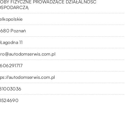
OBY FIZYCZNE PROWADZĄCE DZIAŁALNOŚĆ
OSPODARCZĄ
elkopolskie
-680 Poznań
. Łagodna 11
uro@autodomserwis.com.pl
606291717
tps://autodomserwis.com.pl
81003036
1524690