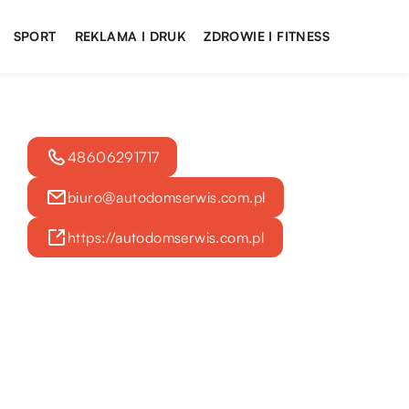
SPORT
REKLAMA I DRUK
ZDROWIE I FITNESS
48606291717
biuro@autodomserwis.com.pl
https://autodomserwis.com.pl