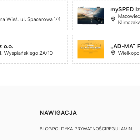
mySPED Iz
Mazowieck
lna Wieś, ul. Spacerowa 1/4
Klimczaka
 o.o.
„AD-MA” P
ul. Wyspiańskiego 2A/10
Wielkopol
NAWIGACJA
BLOG
POLITYKA PRYWATNOŚCI
REGULAMIN