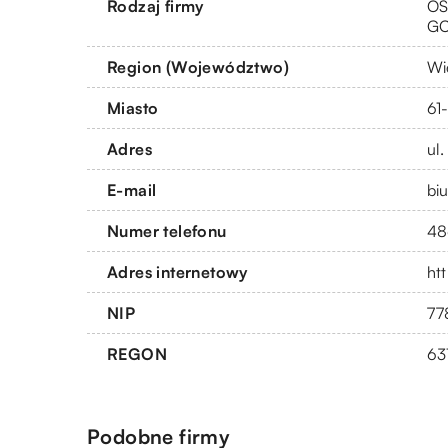
Rodzaj firmy
OS
G
Region (Województwo)
Wi
Miasto
61
Adres
ul
E-mail
bi
Numer telefonu
48
Adres internetowy
ht
NIP
77
REGON
63
Podobne firmy