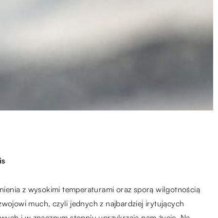
is
ienia z wysokimi temperaturami oraz sporą wilgotnością
wojowi much, czyli jednych z najbardziej irytujących
ych i w znacznym stopniu uprzykrzają nam życie. Na