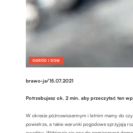
OGRÓD I DOM
/
brawo-ja
15.07.2021
Potrzebujesz ok. 2 min. aby przeczytać ten wp
W okresie późnowiosennym i letnim mamy do czyn
powietrza, a takie warunki pogodowe sprzyjają roz
owadów. Wdzierają się one do pomieszczeń domow