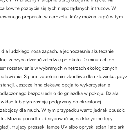
 całkowite pozbycie się tych niepożądanych intruzów. W
dykowanego preparatu w aerozolu, który można kupić w tym
la ludzkiego nosa zapach, a jednocześnie skutecznie
otne, zaczyna działać zaledwie po około 10 minutach od
jest rozstawienie w wybranych wnętrzach ekologicznych
ławiania. Są one zupełnie nieszkodliwe dla człowieka, gdyż
stancji. Jeszcze inna ciekawa opcja to wykorzystanie
odłączonego bezpośrednio do gniazdka w pokoju. Działa
z wkład lub płyn zostaje podgrzany do określonej
zabójczy dla much. W tym przypadku warto jednak opuścić
ętu. Można ponadto zdecydować się na klasyczne lepy
ąd), trujący proszek, lampę UV albo opryski ścian i stolarki