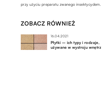
przy użyciu preparatu zwanego insektycydem.
ZOBACZ RÓWNIEŻ
16.04.2021
Płytki – ich typy i rodzaje,
używane w wystroju wnętrz
22.05.2019
Sposoby na unowocześnienie
salonu
03.06.2018
Jakie panele wybrać, gdy ma 
ogrzewanie podłogowe?