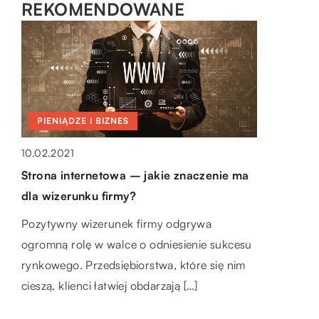
REKOMENDOWANE
PIENIĄDZE I BIZNES
LAJFSTAJL
10.02.2021
PIENIĄDZE I BIZNES
Strona internetowa – jakie znaczenie ma
16.09.2018
22.02.2021
dla wizerunku firmy?
Moda snowboardowa – w co ubierać się
Sposoby na poprawienie komunikacji
Pozytywny wizerunek firmy odgrywa
na stok?
wewnątrz firmy?
ogromną rolę w walce o odniesienie sukcesu
Coraz więcej polaków przekonuje się do
Atmosfera w firmie jest czynnikiem, który ma
rynkowego. Przedsiębiorstwa, które się nim
aktywnego wypoczynku, a mało kto kojarzy
duży wpływ na pracowników. Jeżeli
cieszą, klienci łatwiej obdarzają […]
sobie czas urlopu jako czas, w którym można
wewnątrz organizacji mają miejsce
[…]