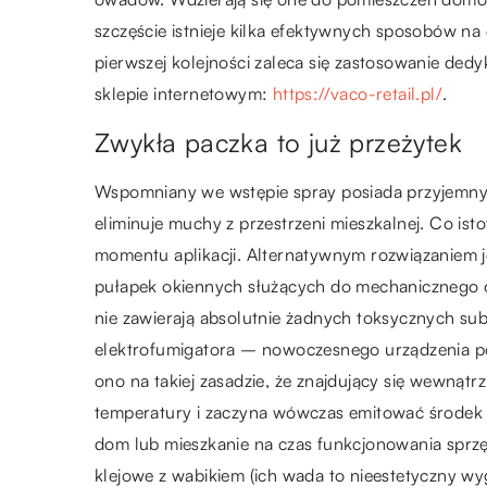
szczęście istnieje kilka efektywnych sposobów na
pierwszej kolejności zaleca się zastosowanie de
sklepie internetowym:
https://vaco-retail.pl/
.
Zwykła paczka to już przeżytek
Wspomniany we wstępie spray posiada przyjemny d
eliminuje muchy z przestrzeni mieszkalnej. Co ist
momentu aplikacji. Alternatywnym rozwiązaniem 
pułapek okiennych służących do mechanicznego od
nie zawierają absolutnie żadnych toksycznych sub
elektrofumigatora – nowoczesnego urządzenia p
ono na takiej zasadzie, że znajdujący się wewnątr
temperatury i zaczyna wówczas emitować środek 
dom lub mieszkanie na czas funkcjonowania sprz
klejowe z wabikiem (ich wada to nieestetyczny wygl