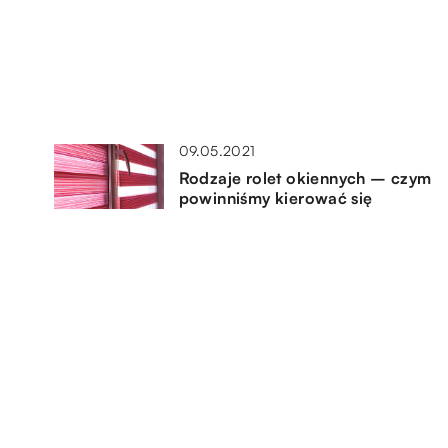
09.05.2021
Rodzaje rolet okiennych – czym
powinniśmy kierować się
podczas ich wyboru do domu?
15.07.2021
Tapicerka meblowa – jaki
materiał będzie najlepszy?
12.12.2020
się
Jak wyposażyć pokój dziecka
aby był przytulny i jednocześnie
bezpieczny?