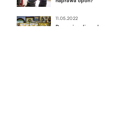
naprawa opon?
11.05.2022
Dewocjonalia w domu – co
powinien mieć każdy katolik?
10.06.2022
tko
Clean room – czym jest i
dlaczego to tak ważne
rozwiązanie