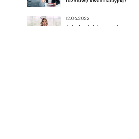
rozmowę kwalifikacyjną?
12.06.2022
Jak ubrać dziewczynkę na
wesele?
10.06.2022
Obróbka cieplna metali wszys
co musisz wiedzieć
DODAJ KOMENTARZ