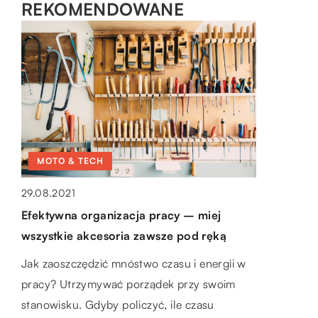
REKOMENDOWANE
LAJFSTAJL
MOTO & TECH
MOTO & TECH
26.05.2021
29.08.2021
16.08.2021
Namiot na imprezy – wynajem czy
Efektywna organizacja pracy – miej
Samochód używany – jak się go wyzbyć
kupno?
wszystkie akcesoria zawsze pod ręką
za korzystną cenę
Namioty na imprezach sprawdzają się
Jak zaoszczędzić mnóstwo czasu i energii w
Posiadanie używanego samochodu z pozoru
rewelacyjnie. Komunie, wesela, rodzinne
pracy? Utrzymywać porządek przy swoim
jest tylko tanie. Sam zakup z pewnością jest
uroczystości, a także imprezy miejskie byłyby
stanowisku. Gdyby policzyć, ile czasu
bardziej opłacalny niż wybranie nowego