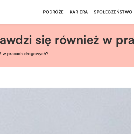
PODRÓŻE
KARIERA
SPOŁECZEŃSTWO
rawdzi się również w p
eż w pracach drogowych?