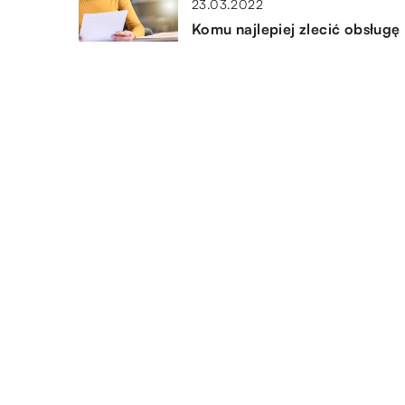
23.03.2022
Komu najlepiej zlecić obsługę
księgową naszej firmy?
23.01.2021
Jak wybrać czytnik kodów
kreskowych do swojego sklep
DODAJ KOMENTARZ