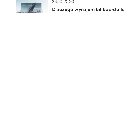
28.10.2020
Dlaczego wynajem billboardu to
dobry pomysł na reklamę?
17.10.2021
Rodzaje spedycji – co warto
u?
wiedzieć?