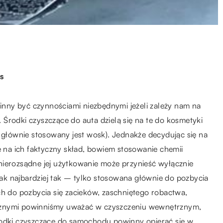
s
nny być czynnościami niezbędnymi jeżeli zależy nam na
i. Środki czyszczące do auta dzielą się na te do kosmetyki
e głównie stosowany jest wosk). Jednakże decydując się na
na ich faktyczny skład, bowiem stosowanie chemii
nierozsądne jej użytkowanie może przynieść wyłącznie
k najbardziej tak – tylko stosowana głównie do pozbycia
ch do pozbycia się zacieków, zaschniętego robactwa,
cznymi powinniśmy uważać w czyszczeniu wewnętrznym,
rodki czyszczące do samochodu powinny opierać się w