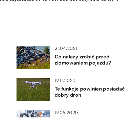
21.04.2021
Co należy zrobić przed
złomowaniem pojazdu?
19.11.2020
Te funkcje powinien posiadać
dobry dron
19.05.2020
Co zapewni dobry przewód
prądu w automatyce
przemysłowej?