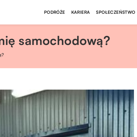
PODRÓŻE
KARIERA
SPOŁECZEŃSTWO
mię samochodową?
ą?