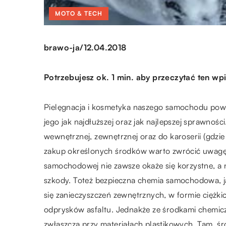
MOTO & TECH
/
brawo-ja
12.04.2018
Potrzebujesz ok. 1 min. aby przeczytać ten wpi
Pielęgnacja i kosmetyka naszego samochodu powi
jego jak najdłuższej oraz jak najlepszej sprawnośc
wewnętrznej, zewnętrznej oraz do karoserii (gdzi
zakup określonych środków warto zwrócić uwagę 
samochodowej nie zawsze okaże się korzystne, a 
szkody. Toteż bezpieczna chemia samochodowa, ja
się zanieczyszczeń zewnętrznych, w formie ciężki
odprysków asfaltu. Jednakże ze środkami chemi
zwłaszcza przy materiałach plastikowych. Tam, ś