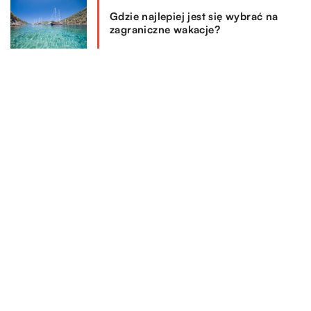
Gdzie najlepiej jest się wybrać na
zagraniczne wakacje?
Sprawdzanie szczelności klimatyzacji
azotem – co warto wiedzieć?
Co musisz zapewnić pracownikowi
podczas delegacji?
REKOMENDOWANE