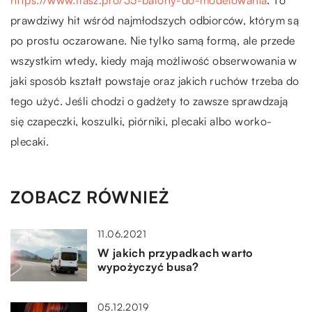
https://www.flasz.pro/35-balony-do-modelowania
. To
prawdziwy hit wśród najmłodszych odbiorców, którym są
po prostu oczarowane. Nie tylko samą formą, ale przede
wszystkim wtedy, kiedy mają możliwość obserwowania w
jaki sposób kształt powstaje oraz jakich ruchów trzeba do
tego użyć. Jeśli chodzi o gadżety to zawsze sprawdzają
się czapeczki, koszulki, piórniki, plecaki albo worko-
plecaki.
ZOBACZ RÓWNIEŻ
11.06.2021
W jakich przypadkach warto
wypożyczyć busa?
05.12.2019