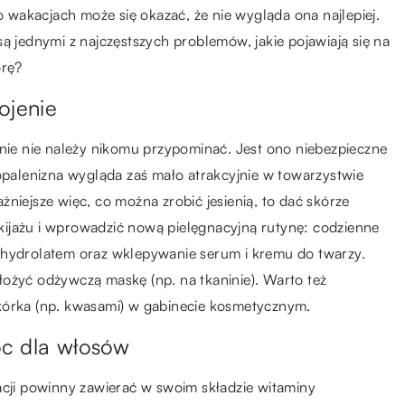
po wakacjach może się okazać, że nie wygląda ona najlepiej.
ą jednymi z najczęstszych problemów, jakie pojawiają się na
órę?
ojenie
e nie należy nikomu przypominać. Jest ono niebezpieczne
 opalenizna wygląda zaś mało atrakcyjnie w towarzystwie
niejsze więc, co można zrobić jesienią, to dać skórze
ijażu i wprowadzić nową pielęgnacyjną rutynę: codzienne
 hydrolatem oraz wklepywanie serum i kremu do twarzy.
łożyć odżywczą maskę (np. na tkaninie). Warto też
kórka (np. kwasami) w gabinecie kosmetycznym.
oc dla włosów
acji powinny zawierać w swoim składzie witaminy