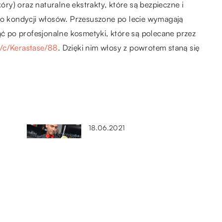
kóry) oraz naturalne ekstrakty, które są bezpieczne i
ć o kondycji włosów. Przesuszone po lecie wymagają
ąć po profesjonalne kosmetyki, które są polecane przez
l/c/Kerastase/88
. Dzięki nim włosy z powrotem staną się
18.06.2021
Jakie akcesoria przydadzą się
?
każdemu profesjonalnemu
barmanowi?
08.02.2022
ują
Zdrowsze zamienniki mąki
pszennej – na który z nich warto
postawić?