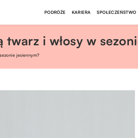
PODRÓŻE
KARIERA
SPOŁECZEŃSTWO
 twarz i włosy w sezon
 sezonie jesiennym?