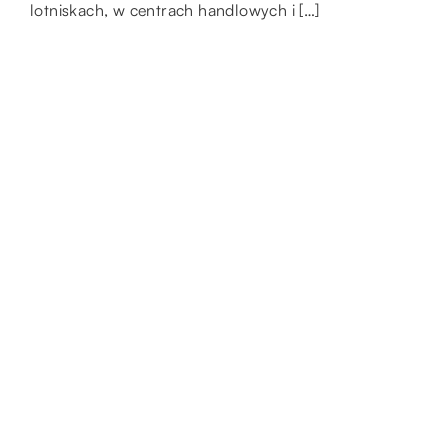
zaproponować jak […]
[…]
lotniskach, w centrach handlowych i […]