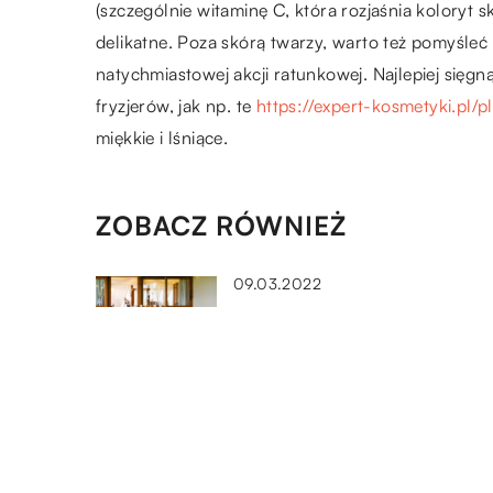
(szczególnie witaminę C, która rozjaśnia koloryt s
delikatne. Poza skórą twarzy, warto też pomyśle
natychmiastowej akcji ratunkowej. Najlepiej sięgn
fryzjerów, jak np. te
https://expert-kosmetyki.pl/p
miękkie i lśniące.
ZOBACZ RÓWNIEŻ
09.03.2022
Jak wybrać odpowiednie
miejsce na urządzenie wesela
24.02.2019
Jakie kierunki kształcenia ofer
szkoły policealne?