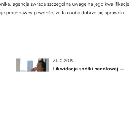
nika, agencja zwraca szczególną uwagę na jego kwalifikacje
je pracodawcy pewność, że ta osoba dobrze się sprawdzi
31.10.2019
Likwidacja spółki handlowej –
t
przeprowadź ją, konsultując się z
profesjonalną kancelarią
29.01.2021
Jak utylizować dużą liczbę
odpadów w firmie?
16.09.2021