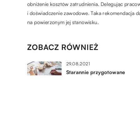
obniżenie kosztów zatrudnienia. Delegując pracow
i doświadczenie zawodowe. Taka rekomendacja da
na powierzonym jej stanowisku.
ZOBACZ RÓWNIEŻ
29.08.2021
Starannie przygotowane
opakowania – ważny elemen
strategii marketingowej
01.12.2021
System WMS – co to?
12.08.2021