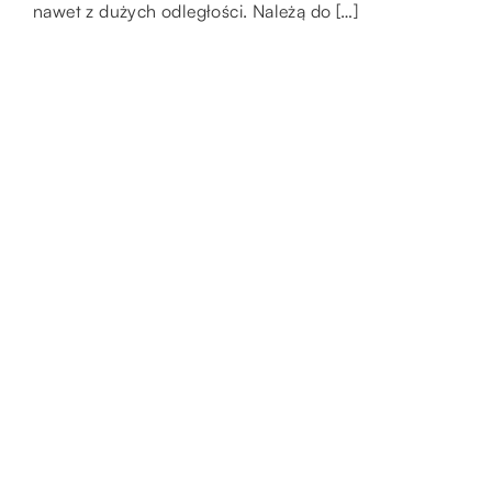
nawet z dużych odległości. Należą do […]
stylistyką całego […]