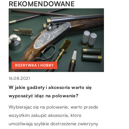
REKOMENDOWANE
LAJFSTAJL
ROZRYWKA I HOBBY
BEZ KATEGORII
11.01.2023
16.08.2021
29.01.2020
Jaką pościel najlepiej wybrać?
W jakie gadżety i akcesoria warto się
Rolety, zasłony, firany – możliwości
wyposażyć idąc na polowanie?
ozdobienia dużych wnętrz
Pościel jest ważnym elementem Twojej
sypialni. Nadają one Twojemu łóżku
Wybierając się na polowanie, warto przede
Aranżacja okna jest istotnym elementem
odpowiedni wygląd i poprawia ogólne
wszystkim zakupić akcesoria, które
wystroju wnętrza i może decydować o całym
wrażenie. Jest to zarazem materiał, […]
umożliwiają szybkie dostrzeżenie zwierzyny
jego charakterze. Powinna być spójna ze