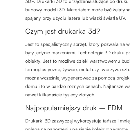
3DP. Drukarki 3D to urządzenia służące do druku 
budowy modeli 3D. Materiałem może być żelatyna, k
spajany przy użyciu lasera lub wiązki światła UV.
Czym jest drukarka 3d?
Jest to specjalistyczny sprzęt, który pozwala n
były jedynie marzeniami. Technologia 3D druku p
obiekty. Jest to możliwe dzięki warstwowemu bud
termoplastyczne, żywice, metal czy tworzywa szt
można wcześniej wygenerować za pomocą projekt
domu i to w bardzo różnych cenach. Najtańsze wah
nawet kilkanaście tysięcy złotych.
Najpopularniejszy druk – FDM
Drukarki 3D zazwyczaj wykorzystują tańsze i mn
polega na nanoszeniu na siebie kolejnych warstw 