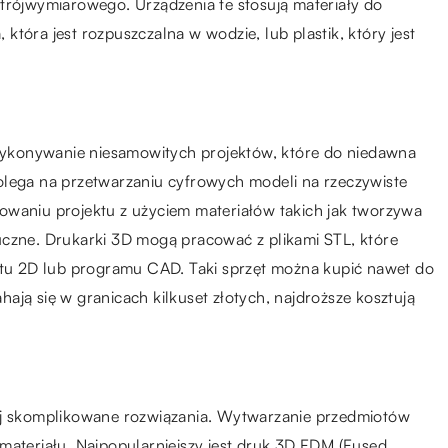
trójwymiarowego. Urządzenia te stosują materiały do
tóra jest rozpuszczalna w wodzie, lub plastik, który jest
a wykonywanie niesamowitych projektów, które do niedawna
olega na przetwarzaniu cyfrowych modeli na rzeczywiste
owaniu projektu z użyciem materiałów takich jak tworzywa
uczne. Drukarki 3D mogą pracować z plikami STL, które
u 2D lub programu CAD. Taki sprzęt można kupić nawet do
ają się w granicach kilkuset złotych, najdroższe kosztują
iej skomplikowane rozwiązania. Wytwarzanie przedmiotów
materiału. Najpopularniejszy jest druk 3D FDM (Fused