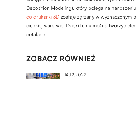
Deposition Modeling), który polega na nanoszeni
do drukarki 3D
zostaje zgrzany w wyznaczonym p
cienkiej warstwie. Dzięki temu można tworzyć el
detalach.
ZOBACZ RÓWNIEŻ
14.12.2022
Basen ogrodowy – jakie ma
plusy?
17.12.2022
Cięcie plazmą CNC – jakie są
zalety tego rozwiązania?