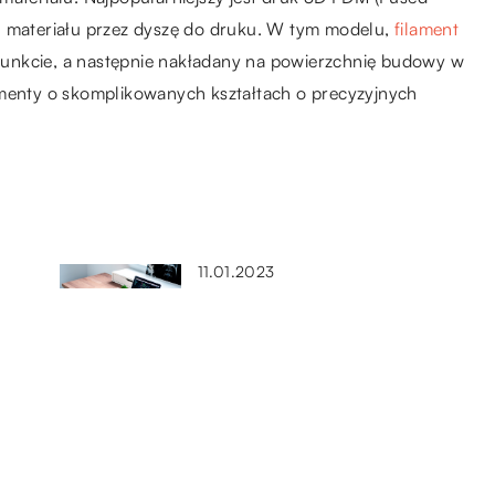
u materiału przez dyszę do druku. W tym modelu,
filament
unkcie, a następnie nakładany na powierzchnię budowy w
ementy o skomplikowanych kształtach o precyzyjnych
11.01.2023
Zalety kupna poleasingowych
laptopów
15.08.2022
Drzwi zewnętrzne – jakie
powinny mieć właściwości?