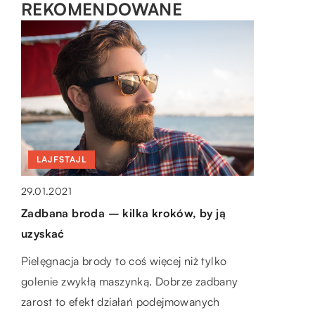
REKOMENDOWANE
LAJFSTAJL
PIENIĄDZE I BIZNES
LAJFSTAJL
23.02.2021
12.06.2022
29.01.2021
O czym świadczy elegancki zegarek na
Profesjonalne biuro księgowe – jak może
Zadbana broda – kilka kroków, by ją
ręce?
Ci pomóc w prowadzeniu biznesu?
uzyskać
Modne i praktyczne gadżety w dużej mierze
Istotny partner Księgowość to jeden z
Pielęgnacja brody to coś więcej niż tylko
definiują indywidualny styl. W ofertach
najważniejszych aspektów prowadzenia
golenie zwykłą maszynką. Dobrze zadbany
proponowanych przez różne firmy znajduje
dobrze prosperującego biznesu. Proces
zarost to efekt działań podejmowanych
się sporo niebanalnych […]