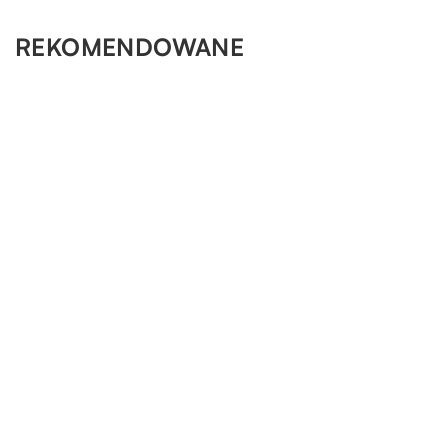
REKOMENDOWANE
ZDROWE ŻYCIE
OGRÓD I DOM
OGRÓD I DOM
06.07.2019
11.09.2020
20.09.2021
Dlaczego łóżko jest tak istotne w skutecznej
Jakie elementy oświetlenia mogą pomóc w
Jak pozyskać piękne dodatki do swojego domu?
rehabilitacji?
stworzeniu we wnętrzu niepowtarzalnego klimatu?
Urządzanie wnętrz domu nie jest proste. Aby wyglądały