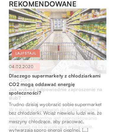
REKOMENDOWANE
LAJFSTAJL
LAJFSTAJL
04.02.2020
LAJFSTAJL
14.06.2022
Dlaczego supermarkety z chłodziarkami
Jak się przygotować na wycieczkę do
17.04.2019
CO2 mogą oddawać energię
Chile?
Jak wybrać odpowiednie zaproszenie na
społeczności?
Wycieczki do Chile to świetny sposób, aby
ślub?
Trudno dzisiaj wyobrazić sobie supermarket
zobaczyć jeden z najpiękniejszych krajów
W trakcie przygotowań do ślubu jednym z
bez chłodziarki. Wciąż niewielu ludzi wie, że
świata. Kraj ma szeroką gamę krajobrazów,
ważnych elementów jest zaprojektowanie
maszyny chłodzące, aby pracować,
od ośnieżonych […]
zaproszeń na to wyjątkowe wydarzenie.
wytwarzają sporo energii cieplnej. […]