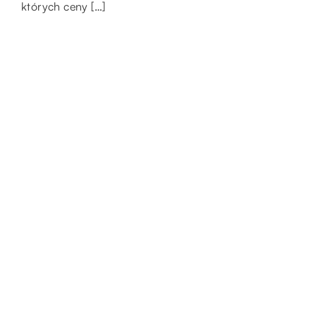
których ceny […]
kolekcji […]