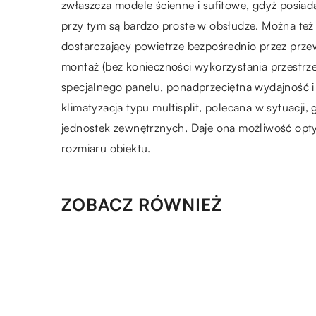
zwłaszcza modele ścienne i sufitowe, gdyż posiada
przy tym są bardzo proste w obsłudze. Można te
dostarczający powietrze bezpośrednio przez prze
montaż (bez konieczności wykorzystania przestrz
specjalnego panelu, ponadprzeciętna wydajność i
klimatyzacja typu multisplit, polecana w sytuacji,
jednostek zewnętrznych. Daje ona możliwość op
rozmiaru obiektu.
ZOBACZ RÓWNIEŻ
29.01.2018
Tanie torby reklamowe kontra
bawełniane