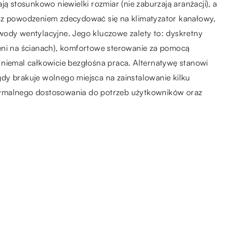
ją stosunkowo niewielki rozmiar (nie zaburzają aranżacji), a
ż z powodzeniem zdecydować się na klimatyzator kanałowy,
wody wentylacyjne. Jego kluczowe zalety to: dyskretny
eni na ścianach), komfortowe sterowanie za pomocą
 niemal całkowicie bezgłośna praca. Alternatywę stanowi
 gdy brakuje wolnego miejsca na zainstalowanie kilku
tymalnego dostosowania do potrzeb użytkowników oraz
19.03.2021
Siłownia we franczyzie –
dochodowy biznes, na który jest
duży popyt