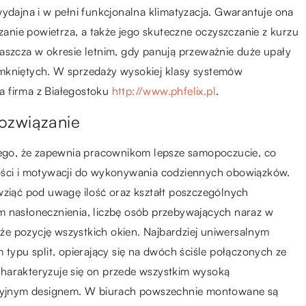
ajna i w pełni funkcjonalna klimatyzacja. Gwarantuje ona
nie powietrza, a także jego skuteczne oczyszczanie z kurzu
aszcza w okresie letnim, gdy panują przeważnie duże upały
amkniętych. W sprzedaży wysokiej klasy systemów
na firma z Białegostoku
http://www.phfelix.pl
.
ozwiązanie
atego, że zapewnia pracownikom lepsze samopoczucie, co
ności i motywacji do wykonywania codziennych obowiązków.
wziąć pod uwagę ilość oraz kształt poszczególnych
m nasłonecznienia, liczbę osób przebywających naraz w
akże pozycję wszystkich okien. Najbardziej uniwersalnym
 typu split, opierający się na dwóch ściśle połączonych ze
harakteryzuje się on przede wszystkim wysoką
akcyjnym designem. W biurach powszechnie montowane są