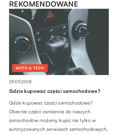
REKOMENDOWANE
MOTO & TECH
LAJFSTAJL
ROZRYWKA I HOBBY
29.09.2018
28.06.2019
20.08.2019
Gdzie kupować części samochodowe?
Co posiadają nowoczesne muzea?
Pielęgnacja koni wyścigowych
Gdzie kupować części samochodowe?
Muzeum to miejsce, które większości osób
Konie biorące udział w wyścigach, muszą być
Obecnie części zamiennie do naszych
słusznie kojarzy się z gromadzeniem,
zadbane i w jak najlepszej kondycji. W celu
samochodów możemy kupić nie tylko w
przechowywaniem oraz udostępnianiem
pielęgnacji wykorzystuje się preparaty
autoryzowanych serwisach samochodowych,
zwiedzającym różnych cennych zbiorów czy
nabłyszczające […]