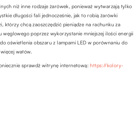
lnych niż inne rodzaje żarówek, ponieważ wytwarzają tylko
stkie długości fali jednocześnie, jak to robią żarówki
dzi, którzy chcą zaoszczędzić pieniądze na rachunku za
u węglowego poprzez wykorzystanie mniejszej ilości energii
e do oświetlenia obszaru z lampami LED w porównaniu do
 więcej watów.
oniecznie sprawdź witrynę internetową:
https://kolory-
21.05.2020
Przeprowadzka do nowego
mieszkania – o czym pamiętać?