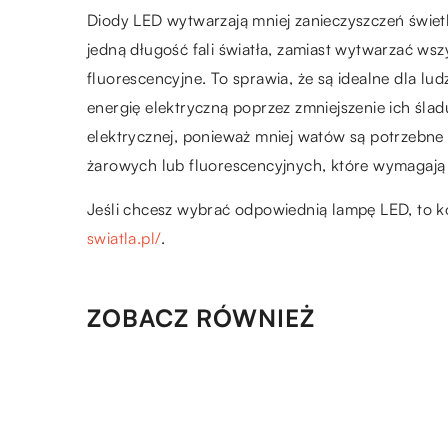
Diody LED wytwarzają mniej zanieczyszczeń świet
jedną długość fali światła, zamiast wytwarzać wszy
fluorescencyjne. To sprawia, że są idealne dla lu
energię elektryczną poprzez zmniejszenie ich ślad
elektrycznej, ponieważ mniej watów są potrzebn
żarowych lub fluorescencyjnych, które wymagają
Jeśli chcesz wybrać odpowiednią lampę LED, to k
swiatla.pl/
.
ZOBACZ RÓWNIEŻ
27.01.2018
Telewizor- lepiej sprawdzi się
ściana czy szafka RTV?