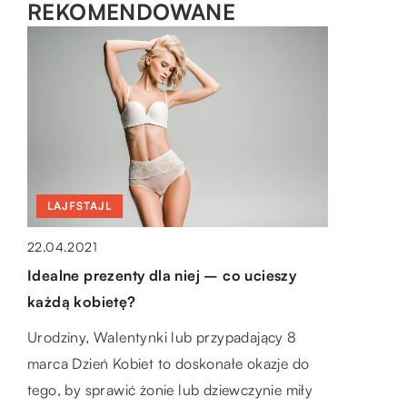
REKOMENDOWANE
LAJFSTAJL
OGRÓD I DOM
LAJFSTAJL
22.04.2021
21.11.2022
23.02.2021
Idealne prezenty dla niej – co ucieszy
Remont mieszkania – o czym należy
Jakimi dodatkami uzupełnić swoją
każdą kobietę?
pamiętać?
stylizację?
Urodziny, Walentynki lub przypadający 8
Remont mieszkania to skomplikowany
Wymagające klientki mają do dyspozycji
marca Dzień Kobiet to doskonałe okazje do
proces, który wymaga wzięcia pod uwagę
mnóstwo wariantów odzieżowych, dzięki
tego, by sprawić żonie lub dziewczynie miły
wielu rzeczy. Mieszkanie jest jednym z