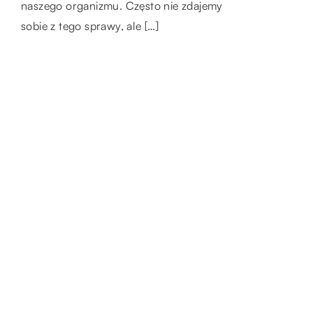
naszego organizmu. Często nie zdajemy
[…]
w piwnicy lub budynku gospodarczym, […]
sobie z tego sprawy, ale […]