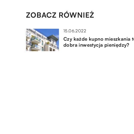
ZOBACZ RÓWNIEŻ
15.06.2022
Czy każde kupno mieszkania 
dobra inwestycja pieniędzy?
14.12.2022
Magazynowanie towaru – czy
ważny proces?
07.06.2019
Jak znaleźć biuro księgowe w
Szwecji?