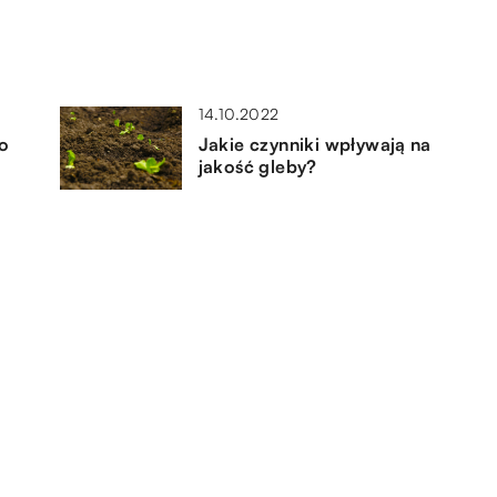
14.10.2022
to
Jakie czynniki wpływają na
jakość gleby?
10.02.2021
 to
Strona internetowa – jakie
znaczenie ma dla wizerunku
firmy?
11.02.2023
Czym są ekspozytory reklamowe
i dlaczego warto je stosować w
swoich salonach sprzedaży?