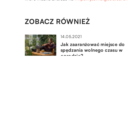
ZOBACZ RÓWNIEŻ
14.05.2021
Jak zaaranżować miejsce do
spędzania wolnego czasu w
ogrodzie?
12.11.2021
Druk wielkoformatowy jako
ozdoba ściany w pokoju
18.08.2022
Jak zabrać się do projektu
wnętrz naszego domu?