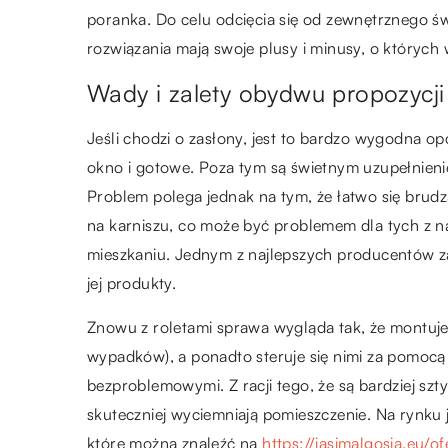
poranka. Do celu odcięcia się od zewnętrznego ś
rozwiązania mają swoje plusy i minusy, o których 
Wady i zalety obydwu propozycji
Jeśli chodzi o zasłony, jest to bardzo wygodna op
okno i gotowe. Poza tym są świetnym uzupełnienie
Problem polega jednak na tym, że łatwo się brudzą 
na karniszu, co może być problemem dla tych z n
mieszkaniu. Jednym z najlepszych producentów z
jej produkty.
Znowu z roletami sprawa wygląda tak, że montujem
wypadków), a ponadto steruje się nimi za pomocą
bezproblemowymi. Z racji tego, że są bardziej szt
skuteczniej wyciemniają pomieszczenie. Na rynku j
które można znaleźć na
https://jasimalgosia.eu/of