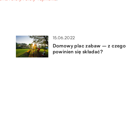
15.06.2022
Domowy plac zabaw – z czego
powinien się składać?
30.08.2020
Jak zaaranżować miejsce do
kąpieli, niekoniecznie wewnątrz
domu?
02.04.2020
Jakie łóżko kupić do kawalerki?