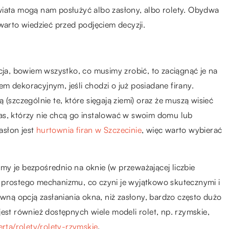
wiata mogą nam posłużyć albo zasłony, albo rolety. Obydwa
warto wiedzieć przed podjęciem decyzji.
cja, bowiem wszystko, co musimy zrobić, to zaciągnąć je na
m dekoracyjnym, jeśli chodzi o już posiadane firany.
(szczególnie te, które sięgają ziemi) oraz że muszą wisieć
as, którzy nie chcą go instalować w swoim domu lub
asłon jest
hurtownia firan w Szczecinie
, więc warto wybierać
y je bezpośrednio na oknie (w przeważającej liczbie
 prostego mechanizmu, co czyni je wyjątkowo skutecznymi i
ywną opcją zasłaniania okna, niż zasłony, bardzo często dużo
est również dostępnych wiele modeli rolet, np. rzymskie,
erta/rolety/rolety-rzymskie
.