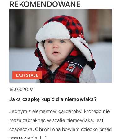
REKOMENDOWANE
MOTO & TECH
30.05.2021
MOTO & TECH
LAJFSTAJL
Rozrusznik samochodowy – bez niego
14.10.2020
ani rusz
18.08.2019
Jaka jest funkcja tłumika w samochodzie?
Jaką czapkę kupić dla niemowlaka?
Rozrusznik to urządzenie umożliwiające
Tłumik to urządzenie stanowiące element
rozruch jednostki napędowej. W miarę
Jednym z elementów garderoby, którego nie
układu wydechowego składającego się rury
upływu czasu sprzęt może ulec zużyciu lub
może zabraknąć w szafie niemowlaka, jest
odbiorczej, katalizatora i rezonatora.
uszkodzeniu. Warto dowiedzieć się, […]
czapeczka. Chroni ona bowiem dziecko przed
Montowane jest we wszystkich
utratą ciepła. […]