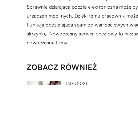
Sprawnie działająca poczta elektroniczna może by
urządzeń mobilnych. Dzięki temu pracownik moż
Funkcja oddzielająca spam od wartościowych wiad
skrzynkę. Nowoczesny serwer pocztowy to niezaw
nowoczesne firmy.
ZOBACZ RÓWNIEŻ
17.05.2021
Usługi kurierskie – jak szybko
sprawnie nadać paczkę
13.03.2023
Jakie szkolenia możesz
przeprowadzić w gastronomii