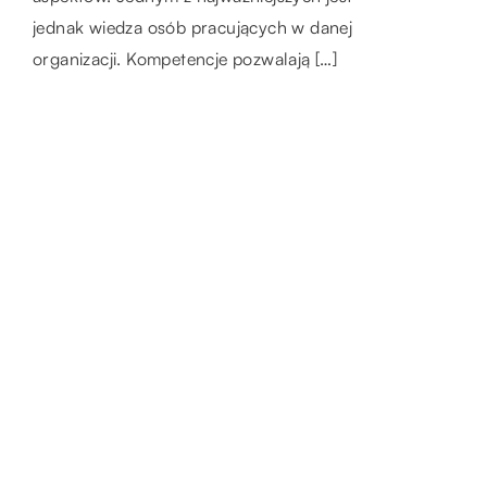
zależy bowiem, aby na ograniczonej
jednak wiedza osób pracujących w danej
pozycjonowania strony. We wstępie należy
przestrzeni uzyskać jak najwięcej
organizacji. Kompetencje pozwalają […]
również wspomnieć, […]
funkcjonalności. Nie jest […]