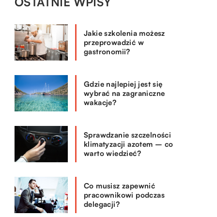
OSTATNIE WPISY
Jakie szkolenia możesz
przeprowadzić w
gastronomii?
Gdzie najlepiej jest się
wybrać na zagraniczne
wakacje?
Sprawdzanie szczelności
klimatyzacji azotem – co
warto wiedzieć?
Co musisz zapewnić
pracownikowi podczas
delegacji?