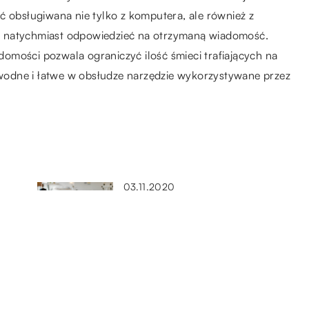
ć obsługiwana nie tylko z komputera, ale również z
e natychmiast odpowiedzieć na otrzymaną wiadomość.
omości pozwala ograniczyć ilość śmieci trafiających na
odne i łatwe w obsłudze narzędzie wykorzystywane przez
03.11.2020
 i
Co musi znaleźć się w ogłoszeniu
o pracę?
16.02.2020
Sposoby ekspozycji towaru
?