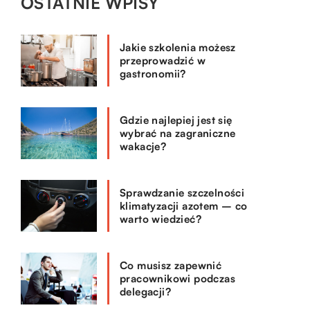
OSTATNIE WPISY
Jakie szkolenia możesz
przeprowadzić w
gastronomii?
Gdzie najlepiej jest się
wybrać na zagraniczne
wakacje?
Sprawdzanie szczelności
klimatyzacji azotem – co
warto wiedzieć?
Co musisz zapewnić
pracownikowi podczas
delegacji?