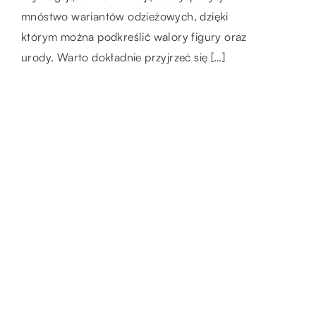
mnóstwo wariantów odzieżowych, dzięki
nietypowej kreacji. […]
konstrukcja zapewnia bowiem najlepszą
którym można podkreślić walory figury oraz
możliwą […]
urody. Warto dokładnie przyjrzeć się […]