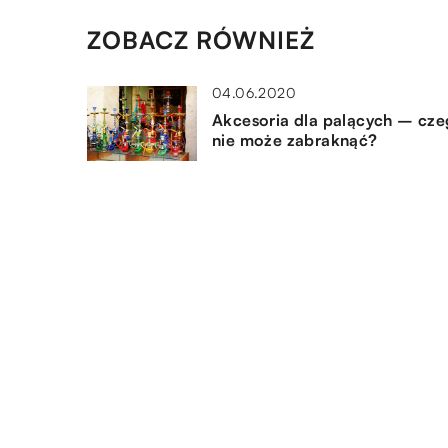
ZOBACZ RÓWNIEŻ
04.06.2020
Akcesoria dla palących – cz
nie może zabraknąć?
21.08.2021
Na jakich polach szczególnie,
trzeba zapewnić swojemu
niemowlakowi jak największą
troskę?
09.02.2022
Dodatki do dziecięcego pokoj
które zawsze się sprawdzą