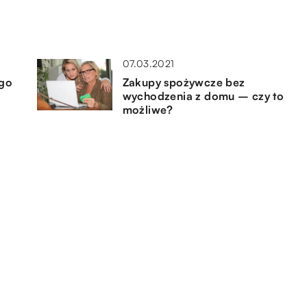
07.03.2021
ego
Zakupy spożywcze bez
wychodzenia z domu – czy to
możliwe?
23.02.2021
Jakimi dodatkami uzupełnić
swoją stylizację?
14.11.2020
u,
Orientalne składniki w
perfumach