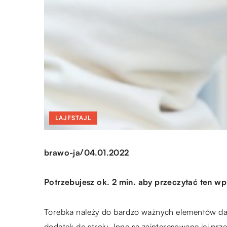
LAJFSTAJL
/
brawo-ja
04.01.2022
Potrzebujesz ok. 2 min. aby przeczytać ten wp
Torebka należy do bardzo ważnych elementów dams
dodatek do stroju. Inne są zainteresowane jej prz