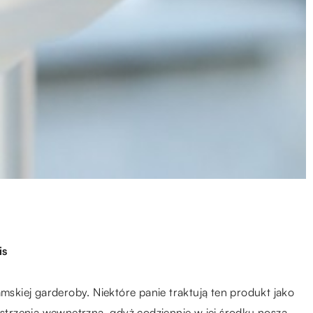
is
kiej garderoby. Niektóre panie traktują ten produkt jako
estrzenią wewnętrzną, gdyż codziennie w jej środku noszą