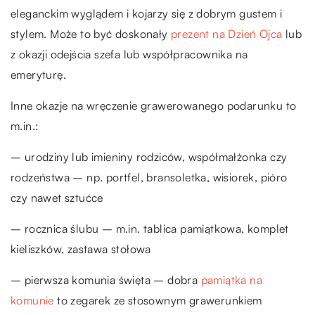
eleganckim wyglądem i kojarzy się z dobrym gustem i
stylem. Może to być doskonały
prezent na Dzień Ojca
lub
z okazji odejścia szefa lub współpracownika na
emeryturę.
Inne okazje na wręczenie grawerowanego podarunku to
m.in.:
– urodziny lub imieniny rodziców, współmałżonka czy
rodzeństwa – np. portfel, bransoletka, wisiorek, pióro
czy nawet sztućce
– rocznica ślubu – m.in. tablica pamiątkowa, komplet
kieliszków, zastawa stołowa
– pierwsza komunia święta – dobra
pamiątka na
komunie
to zegarek ze stosownym grawerunkiem