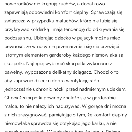
noworodków nie krępują ruchów, a dodatkowo
zapewniają odpowiedni komfort cieplny. Sprawdzają się
zwłaszcza w przypadku maluchów, które nie lubią się
przykrywać kołderką i mają tendencję do odkrywania się
podczas snu. Ubierając dziecko w pajacyk można mieć
pewność, że w nocy nie przemarznie i się nie przeziębi.
Istotnym elementem garderoby każdego niemowlaka są
skarpetki. Najlepiej wybierać skarpetki wykonane z
bawełny, wyposażone delikatny ściągacz. Chodzi o to,
aby zapewnić dziecku dobrą wentylację stóp i
jednocześnie uchronić nóżki przed nadmiernym uciskiem.
Chociaż skarpetki powinny znaleźć się w garderobie
malca, to nie należy ich nadużywać. W gorące dni można
z nich zrezygnować, pamiętając o tym, że komfort cieplny
niemowlaka sprawdza się dotykając jego karku, a nie
rączek oraz stópek. W związku z tym, że lato w Polsce