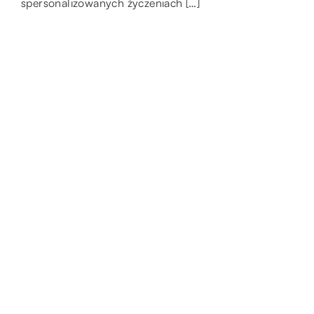
spersonalizowanych życzeniach […]
efekty specjalne, chętnie zobaczą […]