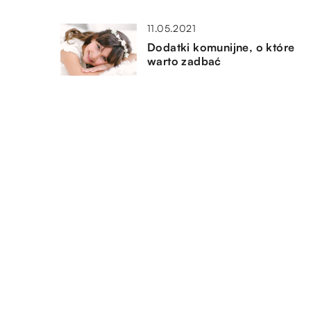
11.05.2021
Dodatki komunijne, o które
warto zadbać
26.03.2018
Wybór kurtki przejściowej
16.09.2022
Jakie cechy charakterystyczn
posiada biżuteria antyczna?
DODAJ KOMENTARZ