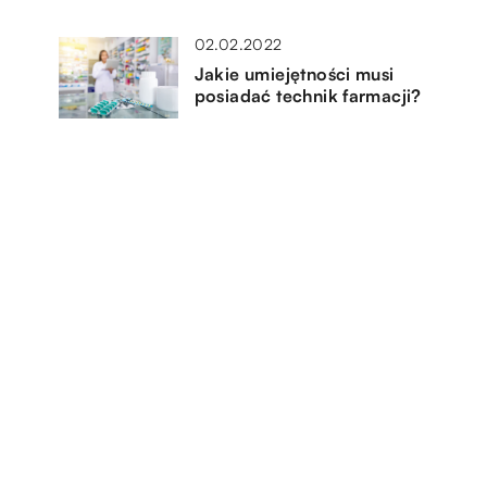
02.02.2022
Jakie umiejętności musi
posiadać technik farmacji?
21.04.2021
Jak wybrać odpowiedni wózek
dla naszego dzidziusia?
28.10.2020
e
Pomysły na andrzejkowy
manicure