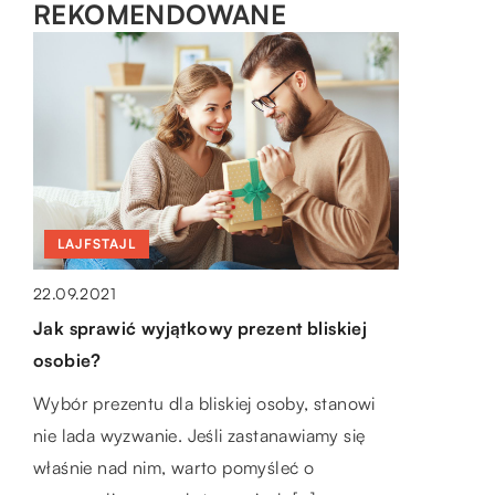
REKOMENDOWANE
LAJFSTAJL
LAJFSTAJL
OGRÓD I DOM
22.09.2021
18.02.2020
12.03.2022
Jak sprawić wyjątkowy prezent bliskiej
Co przyda się manicurzystce?
Jakimi dodatkami warto udekorować
osobie?
pokój dziecięcy?
Profesjonalna manicurzystka to osoba, która
Wybór prezentu dla bliskiej osoby, stanowi
nie tylko tworzy doskonałe paznokcie, ale
Pokój dziecięcy to prawdziwe pole do popisu
nie lada wyzwanie. Jeśli zastanawiamy się
także posiada odpowiedni sprzęt. Podstawą
dla rodziców kochających dekoracje.
właśnie nad nim, warto pomyśleć o
są chociażby jednorazowe pilniki, […]
Maluchy, które lubią wszelkiego rodzaju