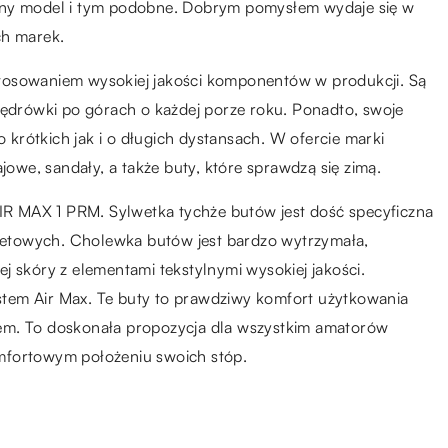
any model i tym podobne. Dobrym pomysłem wydaje się w
ch marek.
tosowaniem wysokiej jakości komponentów w produkcji. Są
wędrówki po górach o każdej porze roku. Ponadto, swoje
krótkich jak i o długich dystansach. W ofercie marki
jowe, sandały, a także buty, które sprawdzą się zimą.
AIR MAX 1 PRM. Sylwetka tychże butów jest dość specyficzna
 streetowych. Cholewka butów jest bardzo wytrzymała,
j skóry z elementami tekstylnymi wysokiej jakości.
system Air Max. Te buty to prawdziwy komfort użytkowania
em. To doskonała propozycja dla wszystkim amatorów
mfortowym położeniu swoich stóp.