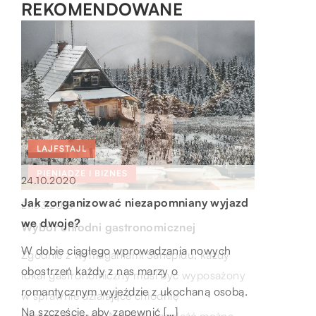
REKOMENDOWANE
LAJFSTAJL
MOTO & TECH
PIENIĄDZE I BIZNES
24.10.2020
08.11.2021
Jak zorganizować niezapomniany wyjazd
21.03.2018
Linie wysokiego napięcia i słupy
we dwoje?
Wybór chłodni gastronomicznej
energetyczne – z jakimi kwestiami wiąże
W dobie ciągłego wprowadzania nowych
się ich zakładanie
Zgodnie z wymaganiami Sanepidu, każdy
obostrzeń każdy z nas marzy o
lokal gastronomiczny musi być wyposażony
Prawny aspekt prac energetycznych
romantycznym wyjeździe z ukochaną osobą.
w sprawnie działające chłodnię
Zakładanie linii energetycznych wysokiego
Na szczęście, aby zapewnić […]