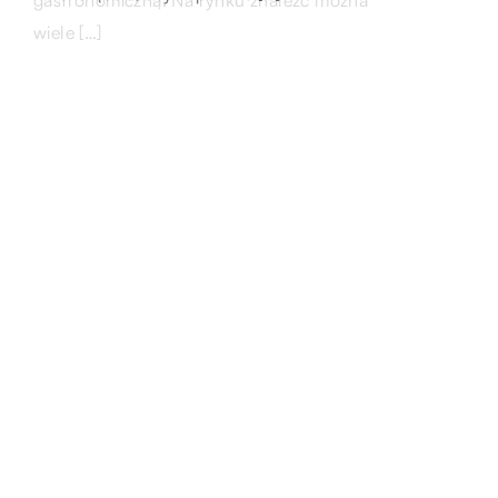
gastronomiczną. Na rynku znaleźć można
napięcia związane jest z koniecznością
wiele […]
dostosowania się do wielu kwestii prawnych.
Przed […]