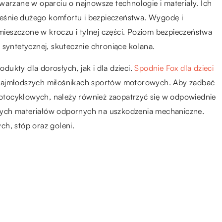
warzane w oparciu o najnowsze technologie i materiały. Ich
eśnie dużego komfortu i bezpieczeństwa. Wygodę i
eszczone w kroczu i tylnej części. Poziom bezpieczeństwa
 syntetycznej, skutecznie chroniące kolana.
ukty dla dorosłych, jak i dla dzieci.
Spodnie Fox dla dzieci
 najmłodszych miłośnikach sportów motorowych. Aby zadbać
tocyklowych, należy również zaopatrzyć się w odpowiednie
łych materiałów odpornych na uszkodzenia mechaniczne.
h, stóp oraz goleni.
07.03.2022
Czy warto uczyć się języka
angielskiego z kursu online?