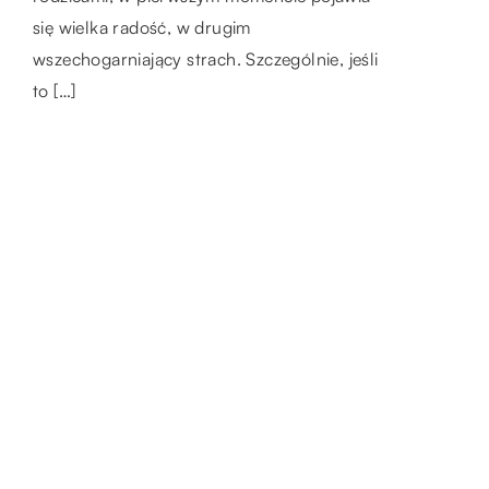
się tak dynamicznie, że podpisanie […]
się wielka radość, w drugim
wszechogarniający strach. Szczególnie, jeśli
to […]