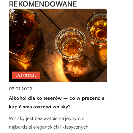
REKOMENDOWANE
OGRÓD I DOM
LAJFSTAJL
LAJFSTAJL
04.09.2020
03.01.2022
22.04.2018
W jakich pomieszczeniach idealnie
Alkohol dla koneserów – co w prezencie
Dlaczego warto skorzystać z usług biura
sprawdzą się meble lustrzane?
kupić smakoszowi whisky?
tłumaczeń
Sklepy meblowe oferują mnóstwo
Whisky jest bez wątpienia jednym z
Korzystanie z usług profesjonalnych biur
interesujących projektów, które pięknie
najbardziej eleganckich i klasycznych
tłumaczeń jest niezwykle popularne. W
prezentują się w domowych aranżacjach. Z