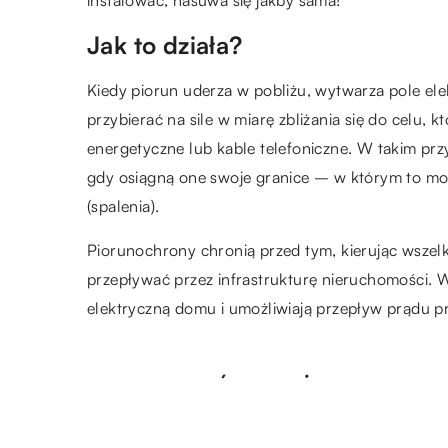
Jak to działa?
Kiedy piorun uderza w pobliżu, wytwarza pole el
przybierać na sile w miarę zbliżania się do celu,
energetyczne lub kable telefoniczne. W takim pr
gdy osiągną one swoje granice – w którym to mome
(spalenia).
Piorunochrony chronią przed tym, kierując wszelki
przepływać przez infrastrukturę nieruchomości. 
elektryczną domu i umożliwiają przepływ prądu pr
ZOBACZ RÓWNIEŻ
15.10.2019