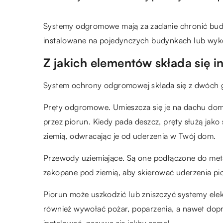
Systemy odgromowe mają za zadanie chronić budy
instalowane na pojedynczych budynkach lub wyko
Z jakich elementów składa się in
System ochrony odgromowej składa się z dwóch 
Pręty odgromowe. Umieszcza się je na dachu dom
przez piorun. Kiedy pada deszcz, pręty służą jak
ziemią, odwracając je od uderzenia w Twój dom.
Przewody uziemiające. Są one podłączone do m
zakopane pod ziemią, aby skierować uderzenia pi
Piorun może uszkodzić lub zniszczyć systemy el
również wywołać pożar, poparzenia, a nawet dopr
instalować, nasuwa się jakby sama!