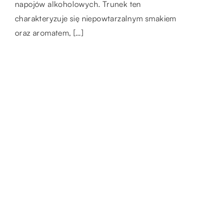
napojów alkoholowych. Trunek ten
dzisiejszych czasach bardzo wiele osób
udziałem funkcjonalnego i ładnie
charakteryzuje się niepowtarzalnym smakiem
korzysta z tłumaczeń ze względu […]
wykonanego wyposażenia […]
oraz aromatem, […]