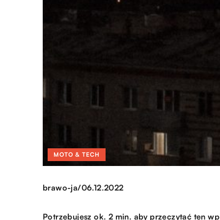
MOTO & TECH
/
brawo-ja
06.12.2022
Potrzebujesz ok. 2 min. aby przeczytać ten wp