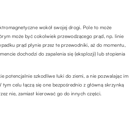
ektromagnetyczne wokół swojej drogi. Pole to może
 którym może być cokolwiek przewodzącego prąd, np. linie
zypadku prąd płynie przez te przewodniki, aż do momentu,
ncie dochodzi do zapalenia się (eksplozji) lub stopienia
e potencjalnie szkodliwe łuki do ziemi, a nie pozwalając im
W tym celu łączą się one bezpośrednio z główną skrzynką
zez nie, zamiast kierować go do innych części.
05.06.2018