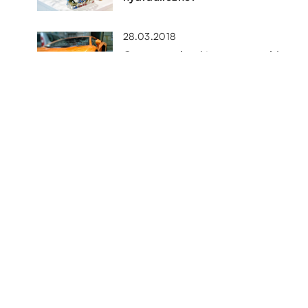
28.03.2018
Czy warto kupić opony marki
fulda?
07.10.2022
ny
Korzyści z instalacji fotowoltaiki
dla gospodarstwa domowego