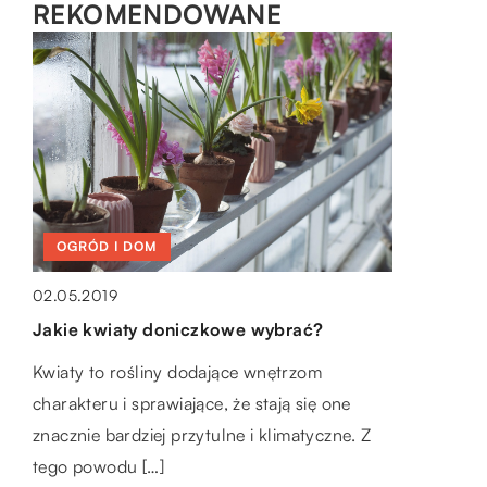
REKOMENDOWANE
OGRÓD I DOM
LAJFSTAJL
OGRÓD I DOM
18.08.2022
19.05.2020
02.05.2019
Jak zabrać się do projektu wnętrz
Modele butów Adidasów na lato 2020
Jakie kwiaty doniczkowe wybrać?
naszego domu?
Lato 2020 zbliża się wielkimi krokami, a wraz
Kwiaty to rośliny dodające wnętrzom
Zacznijmy od zdefiniowania, czym jest
z nim pytanie: jakie obuwie wybrać? Co
charakteru i sprawiające, że stają się one
projektowanie wnętrz. Jest to sztuka
ciekawe, wakacyjną porą modne są […]
znacznie bardziej przytulne i klimatyczne. Z
planowania, projektowania i zarządzania
tego powodu […]