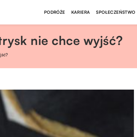
PODRÓŻE
KARIERA
SPOŁECZEŃSTWO
trysk nie chce wyjść?
jść?