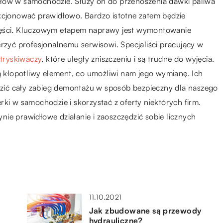
ołów w samochodzie. Służy on do przenoszenia dawki paliwa
nkcjonować prawidłowo. Bardzo istotne zatem będzie
zęści. Kluczowym etapem naprawy jest wymontowanie
erzyć profesjonalnemu serwisowi. Specjaliści pracujący w
tryskiwaczy
, które uległy zniszczeniu i są trudne do wyjęcia.
kłopotliwy element, co umożliwi nam jego wymianę. Ich
ić cały zabieg demontażu w sposób bezpieczny dla naszego
ki w samochodzie i skorzystać z oferty niektórych firm.
ie prawidłowe działanie i zaoszczędzić sobie licznych
11.10.2021
Jak zbudowane są przewody
hydrauliczne?