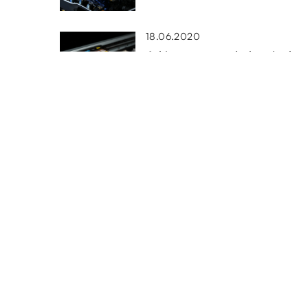
18.06.2020
Jakie tusze przydadzą się do
drukarki?
06.12.2022
W co powinien być wyposażo
inteligentny dom?
DODAJ KOMENTARZ