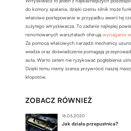
Wtryskiwacz to jeden z najważniejszych podzesp
do komory spalania, dzięki czemu silnik może fu
właściwe postępowanie w przypadku awarii tej c
zużytego wtryskiwacza. To zadanie najlepiej powi
renomowanych warsztatach oferują
wyciąganie w
Za pomocą właściwych narzędzi mechanicy usuną 
wiedza oraz doświadczenie pomagają przeprowadz
auta. Warto zatem nie ryzykować pogłębienia uster
Dzięki temu mamy szansę przywrócić naszej maszyn
kłopotów.
ZOBACZ RÓWNIEŻ
16.05.2020
Jak działa przepustnica?