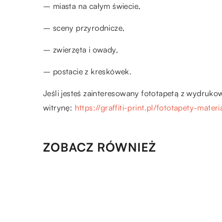
– miasta na całym świecie,
– sceny przyrodnicze,
– zwierzęta i owady,
– postacie z kreskówek.
Jeśli jesteś zainteresowany fototapetą z wydruk
witrynę:
https://graffiti-print.pl/fototapety-mater
ZOBACZ RÓWNIEŻ
12.12.2020
Jak wyposażyć pokój dziecka
aby był przytulny i jednocześn
bezpieczny?