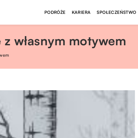
PODRÓŻE
KARIERA
SPOŁECZEŃSTWO
ne z własnym motywem
tywem