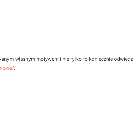
owanym własnym motywem i nie tylko to koniecznie odwiedź
ialowe/
.
12.05.2018
Czy rolety zamiast firan to dobry
ie
wybór?