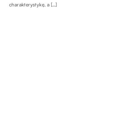
swojego domu. […]
charakterystykę, a […]