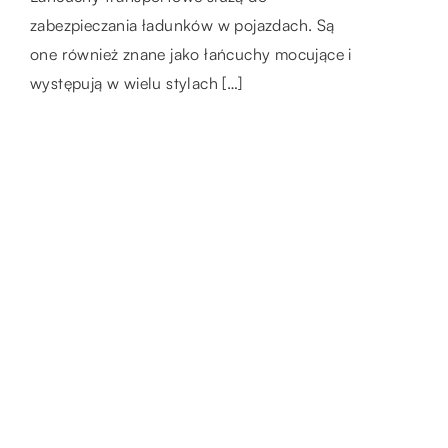
problemu można wybrać ciekawe projekty do
zadbać o wysoki komfort, uwzględniając przy
zabezpieczania ładunków w pojazdach. Są
każdego pomieszczenia. Uwagę przyciągają
tym modne wyposażenie. Salony meblowe
one również znane jako łańcuchy mocujące i
[…]
oraz sklepy z […]
występują w wielu stylach […]