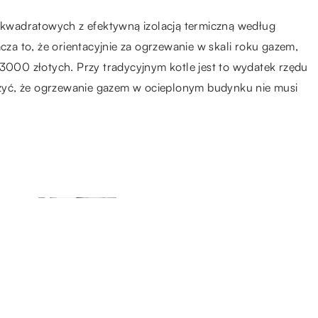
kwadratowych z efektywną izolacją termiczną według
a to, że orientacyjnie za ogrzewanie w skali roku gazem,
 3000 złotych. Przy tradycyjnym kotle jest to wydatek rzędu
żyć, że ogrzewanie gazem w ocieplonym budynku nie musi
03.10.2022
ał
Jak zapobiegać trwałym
zabrudzeniom na umywalce?
15.06.2020
są
Jak stworzyć przytulny zakątek
we własnym ogrodzie?