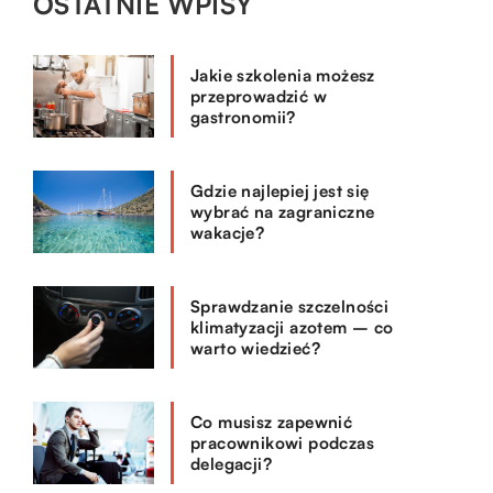
OSTATNIE WPISY
Jakie szkolenia możesz
przeprowadzić w
gastronomii?
Gdzie najlepiej jest się
wybrać na zagraniczne
wakacje?
Sprawdzanie szczelności
klimatyzacji azotem – co
warto wiedzieć?
Co musisz zapewnić
pracownikowi podczas
delegacji?