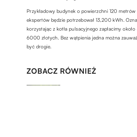
Przykładowy budynek o powierzchni 120 metrów 
ekspertów będzie potrzebował 13,200 kWh. Oznacz
korzystając z kotła pulsacyjnego zapłacimy około
6000 złotych. Bez wątpienia jedna można zauwa
być drogie.
ZOBACZ RÓWNIEŻ
26.06.2022
Pellet jako sprawdzony materi
stosowany w ramach opału
13.01.2023
Klimatyzacja w domu – jakie 
jej zalety?