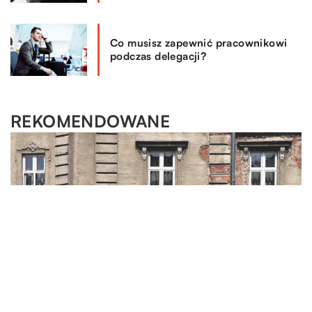
Co musisz zapewnić pracownikowi
podczas delegacji?
REKOMENDOWANE
LAJFSTAJL
OGRÓD I DOM
BRANŻA BUDOWLANA