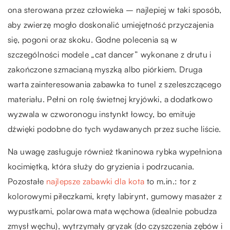
ona sterowana przez człowieka – najlepiej w taki sposób,
aby zwierzę mogło doskonalić umiejętność przyczajenia
się, pogoni oraz skoku. Godne polecenia są w
szczególności modele „cat dancer” wykonane z drutu i
zakończone szmacianą myszką albo piórkiem. Druga
warta zainteresowania zabawka to tunel z szeleszczącego
materiału. Pełni on rolę świetnej kryjówki, a dodatkowo
wyzwala w czworonogu instynkt łowcy, bo emituje
dźwięki podobne do tych wydawanych przez suche liście.
Na uwagę zasługuje również tkaninowa rybka wypełniona
kocimiętką, która służy do gryzienia i podrzucania.
Pozostałe
najlepsze zabawki dla kota
to m.in.: tor z
kolorowymi piłeczkami, kręty labirynt, gumowy masażer z
wypustkami, polarowa mata węchowa (idealnie pobudza
zmysł węchu), wytrzymały gryzak (do czyszczenia zębów i